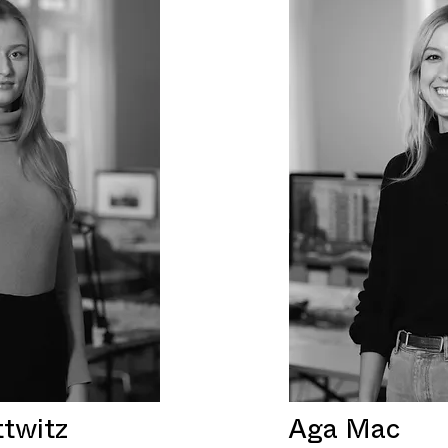
ttwitz
Aga Mac