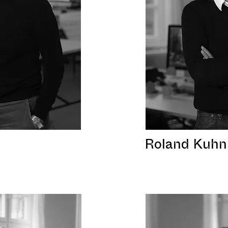
e
Roland Kuhn