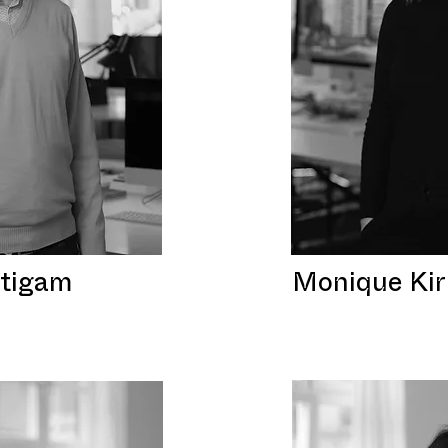
tigam
Monique Ki